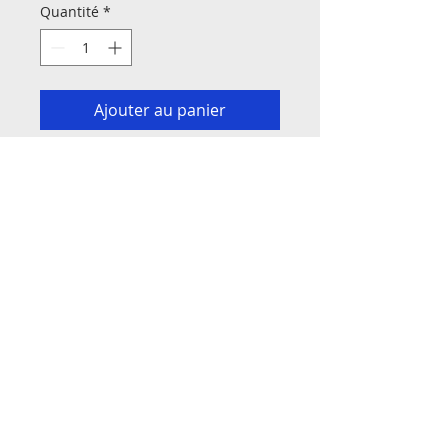
Quantité
*
Ajouter au panier
1 Su la ligne a harde
2 Disco et fais dodo
3 Après marcher le plancher
4 Ruisseau sale
5 Mama rosin
6 Le bouquet de mon cœur
7 Le vieux mazerolle
8 Lache pas la patate
9 50/50
10 Le jour de ton retour
11 Ah ! Si mon moine
12 À ma mère