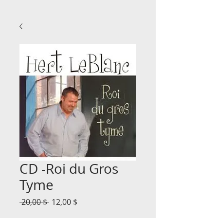
CD -Roi du Gros
Tyme
Prix
Prix
 20,00 $ 
12,00 $
original
promotionnel